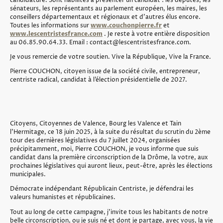
candidature. Sont habilités à présenter un candidat : les députés, les
sénateurs, les représentants au parlement européen, les maires, les
conseillers départementaux et régionaux et d’autres élus encore.
Toutes les informations sur
www.couchonpierre.fr
et
www.lescentristesfrance.com
. Je reste à votre entière disposition
au 06.85.90.64.33. Email : contact@lescentristesfrance.com.
Je vous remercie de votre soutien. Vive la République, Vive la France.
Pierre COUCHON, citoyen issue de la société civile, entrepreneur,
centriste radical, candidat à l’élection présidentielle de 2027.
Citoyens, Citoyennes de Valence, Bourg les Valence et Tain
l’Hermitage, ce 18 juin 2025, à la suite du résultat du scrutin du 2ème
tour des dernières législatives du 7 juillet 2024, organisées
précipitamment, moi, Pierre COUCHON, je vous informe que suis
candidat dans la première circonscription de la Drôme, la votre, aux
prochaines législatives qui auront lieux, peut-être, après les élections
municipales.
Démocrate indépendant Républicain Centriste, je défendrai les
valeurs humanistes et républicaines.
Tout au long de cette campagne, j’invite tous les habitants de notre
belle circonscription, ou je suis né et dont je partage, avec vous, la vie